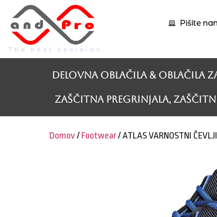
Pišite na
Delovna oblačila & Oblačila z
Zaščitna pregrinjala, zaščitne
Domov
/
Footwear
/ ATLAS VARNOSTNI ČEVLJ