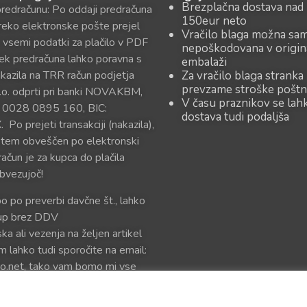
Brezplačna dostava nad
predračunu: Po oddaji predračuna
150eur neto
reko elektronske pošte prejel
Vračilo blaga možna sa
 vsemi podatki za plačilo v PDF
nepoškodovana v origin
sek predračuna lahko poravna s
embalaži
kazila na TRR račun podjetja
Za vračilo blaga stranka
prevzame stroške poštn
o. odprti pri banki NOVAKBM,
V času praznikov se lah
 0028 0895 160, BIC:
dostava tudi podaljša
o prejeti transakciji (nakazila),
 tem obveščen po elektronski
račun je za kupca do plačila
bvezujoč!
bo po preverbi davčne št., lahko
kup brez DDV
ka ali vezenja na željen artikel
m lahko tudi sporočite na email:
o.net, tako vam bomo mi vse
oslali v predogled