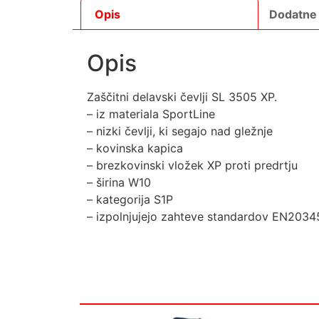
Opis
Dodatne 
Opis
Zaščitni delavski čevlji SL 3505 XP.
– iz materiala SportLine
– nizki čevlji, ki segajo nad gležnje
– kovinska kapica
– brezkovinski vložek XP proti predrtju
– širina W10
– kategorija S1P
– izpolnjujejo zahteve standardov EN203