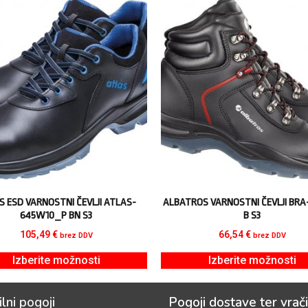
S ESD VARNOSTNI ČEVLJI ATLAS-
ALBATROS VARNOSTNI ČEVLJI BRA
645W10_P BN S3
B S3
105,49
€
66,54
€
brez DDV
brez DDV
Izberite možnosti
Izberite možnosti
ilni pogoji
Pogoji dostave ter vrači