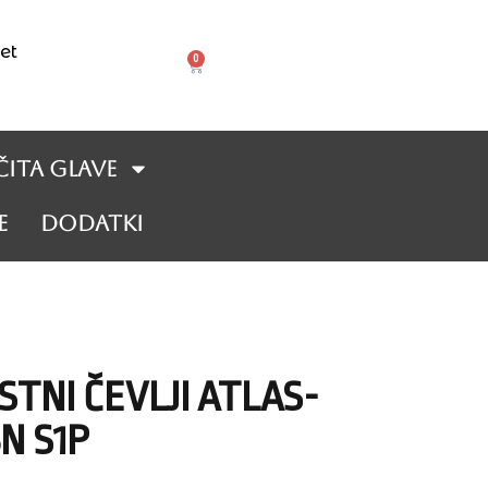
et
0
čita glave
e
DODATKI
TNI ČEVLJI ATLAS-
N S1P