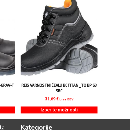
-GRAV-T
REIS VARNOSTNI ČEVLJI BCTITAN_TO BP S3
SRC
31,69
€
brez DDV
Izberite možnosti
Kategorije
la