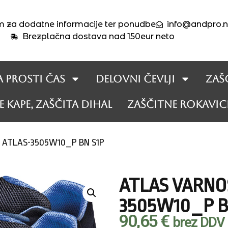
m za dodatne informacije ter ponudbe
info@andpro.n
Brezplačna dostava nad 150eur neto
a prosti čas
Delovni čevlji
Zaš
 kape, zaščita dihal
Zaščitne rokavic
I ATLAS-3505W10_P BN S1P
ATLAS VARNOS
3505W10_P B
90,65
€
brez DDV