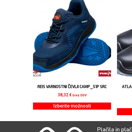
REIS VARNOSTNI ČEVLJI CAMP_S1P SRC
ATLA
38,32
€
brez DDV
Izberite možnosti
Plačila in plač