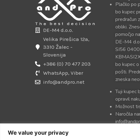
Plačilo po 
bo kupec p
predračun z
obliki. Zne
DE-M4 d.o.o.
pomočjo na
Velika Pirešica 12a,
DE-M4 d.o.
3310 Žalec -
SI56 0400
Slovenija
KBMASI2X. P
+386 (0) 70 477 203
bo kupec o
pošti. Pred
WhatsApp, Viber
zneska neo
info@andpro.net
Tuji kupec 
opravil na
Možnost tis
Naročila na
info@andpr
uredili in p
We value your privacy