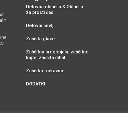
Delovna oblačila & Oblačila
za prosti čas
mo
alni
Delovni čevlji
ine
Zaščita glave
ko
Zaščitna pregrinjala, zaščitne
kape, zaščita dihal
Zaščitne rokavice
DODATKI