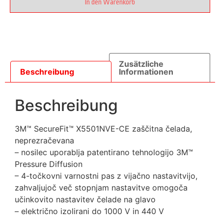
In den Warenkorb
Zusätzliche
Beschreibung
Informationen
Beschreibung
3M™ SecureFit™ X5501NVE-CE zaščitna čelada,
neprezračevana
– nosilec uporablja patentirano tehnologijo 3M™
Pressure Diffusion
– 4-točkovni varnostni pas z vijačno nastavitvijo,
zahvaljujoč več stopnjam nastavitve omogoča
učinkovito nastavitev čelade na glavo
– električno izolirani do 1000 V in 440 V