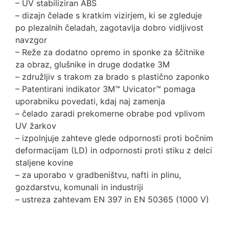
– UV stabiliziran ABS
– dizajn čelade s kratkim vizirjem, ki se zgleduje
po plezalnih čeladah, zagotavlja dobro vidljivost
navzgor
– Reže za dodatno opremo in sponke za ščitnike
za obraz, glušnike in druge dodatke 3M
– združljiv s trakom za brado s plastično zaponko
– Patentirani indikator 3M™ Uvicator™ pomaga
uporabniku povedati, kdaj naj zamenja
– čelado zaradi prekomerne obrabe pod vplivom
UV žarkov
– izpolnjuje zahteve glede odpornosti proti bočnim
deformacijam (LD) in odpornosti proti stiku z delci
staljene kovine
– za uporabo v gradbeništvu, nafti in plinu,
gozdarstvu, komunali in industriji
– ustreza zahtevam EN 397 in EN 50365 (1000 V)