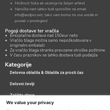
Možnost tiska ali vezenja na željen artikel
Naročila nam lahko tudi sporočite na email:
info@andpro.net, tako vam bomo mi vse uredili in
poslali v predogled
Pogoji dostave ter vračila
Brezplačna dostava nad 150eur neto
Vračilo blaga možna samo nepoškodovana v
originalni embalaži
Za vračilo blaga stranka prevzame stroške poštnine
V času praznikov se lahko dostava tudi podaljša
Kategorije
Delovna oblačila & Oblačila za prosti čas
Delovni čevlji
Zaščita glave
We value your privacy
Zaščitna pregrinjala, zaščitne kape, zaščita dihal