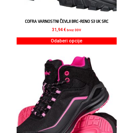
COFRA VARNOSTNI ČEVLJI BRC-RENO S3 UK SRC
31,94
€
brez DDV
Odaberi opcije