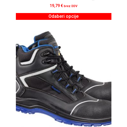
19,79
€
brez DDV
Odaberi opcije