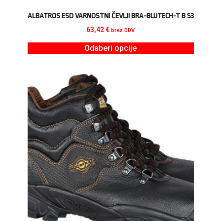
ALBATROS ESD VARNOSTNI ČEVLJI BRA-BLUTECH-T B S3
63,42
€
brez DDV
Odaberi opcije