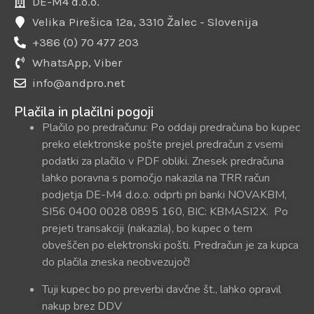
DE-M4 d.o.o.
Velika Pirešica 12a, 3310 Žalec - Slovenija
+386 (0) 70 477 203
WhatsApp, Viber
info@andpro.net
Plačila in plačilni pogoji
Plačilo po predračunu: Po oddaji predračuna bo kupec
preko elektronske pošte prejel predračun z vsemi
podatki za plačilo v PDF obliki. Znesek predračuna
lahko poravna s pomočjo nakazila na TRR račun
podjetja DE-M4 d.o.o. odprti pri banki NOVAKBM,
SI56 0400 0028 0895 160, BIC: KBMASI2X. Po
prejeti transakciji (nakazila), bo kupec o tem
obveščen po elektronski pošti. Predračun je za kupca
do plačila zneska neobvezujoč!
Tuji kupec bo po preverbi davčne št., lahko opravil
nakup brez DDV