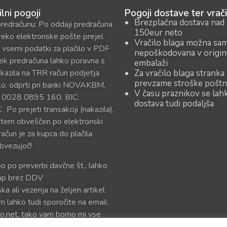
ilni pogoji
Pogoji dostave ter vrači
Brezplačna dostava nad
predračunu: Po oddaji predračuna
150eur neto
reko elektronske pošte prejel
Vračilo blaga možna sa
 vsemi podatki za plačilo v PDF
nepoškodovana v origin
sek predračuna lahko poravna s
embalaži
kazila na TRR račun podjetja
Za vračilo blaga stranka
prevzame stroške poštn
o. odprti pri banki NOVAKBM,
V času praznikov se lah
 0028 0895 160, BIC:
dostava tudi podaljša
o prejeti transakciji (nakazila),
 tem obveščen po elektronski
račun je za kupca do plačila
bvezujoč!
bo po preverbi davčne št., lahko
kup brez DDV
ka ali vezenja na željen artikel
m lahko tudi sporočite na email:
o.net, tako vam bomo mi vse
oslali v predogled