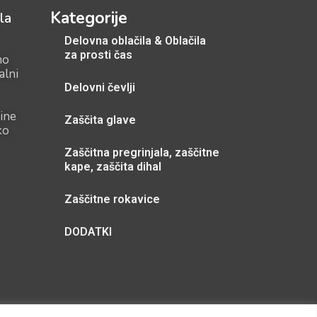
Kategorije
la
Delovna oblačila & Oblačila
za prosti čas
mo
alni
Delovni čevlji
ine
Zaščita glave
ko
Zaščitna pregrinjala, zaščitne
kape, zaščita dihal
Zaščitne rokavice
DODATKI