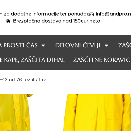
m za dodatne informacije ter ponudbe
info@andpro.n
Brezplačna dostava nad 150eur neto
a prosti čas
Delovni čevlji
Zaš
 kape, zaščita dihal
Zaščitne rokavic
1–12 od 76 rezultatov