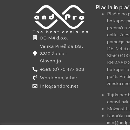
Plačila in plač
Plačilo po 
bo kupec p
predračun z
obliki. Zne
DE-M4 d.o.o.
pomočjo na
Velika Pirešica 12a,
DE-M4 d.o.
3310 Žalec -
SI56 0400
Slovenija
KBMASI2X. P
+386 (0) 70 477 203
bo kupec o
pošti. Pred
WhatsApp, Viber
zneska neo
info@andpro.net
Tuji kupec 
opravil na
Možnost tis
Naročila na
info@andpr
uredili in p