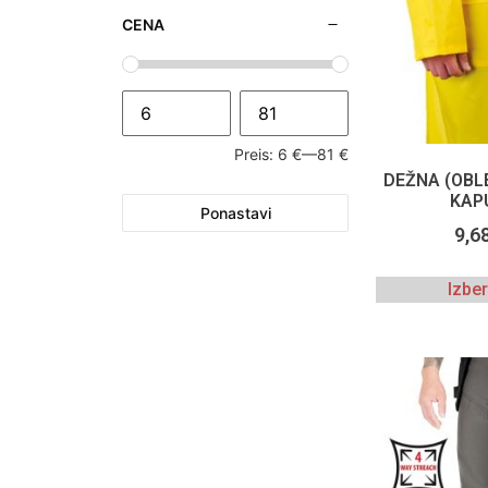
CENA
Preis:
6 €
—
81 €
DEŽNA (OBL
KAP
Ponastavi
9,6
Izbe