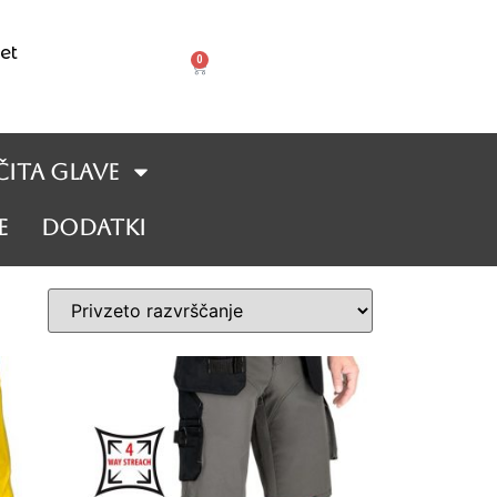
et
0
čita glave
e
DODATKI