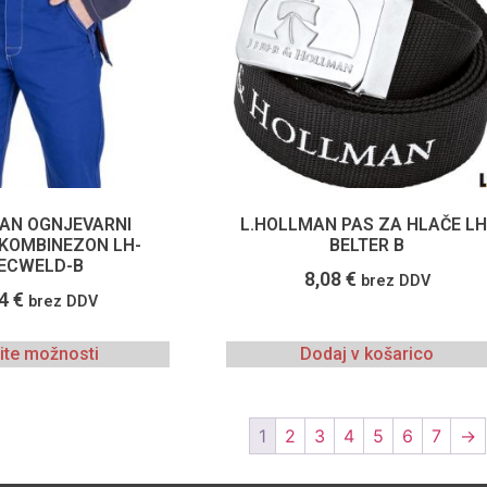
AN OGNJEVARNI
L.HOLLMAN PAS ZA HLAČE LH
 KOMBINEZON LH-
BELTER B
ECWELD-B
8,08
€
brez DDV
44
€
brez DDV
rite možnosti
Dodaj v košarico
1
2
3
4
5
6
7
→