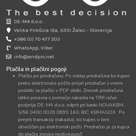
DE-M4 d.o.o.
Velika Pirešica 12a, 3310 Žalec - Slovenija
+386 (0) 70 477 203
WhatsApp, Viber
info@andpro.net
Plačila in plačilni pogoji
Plačilo po predračunu: Po oddaji predračuna bo kupec
preko elektronske pošte prejel predračun z vsemi
podatki za plačilo v PDF obliki. Znesek predračuna
lahko poravna s pomočjo nakazila na TRR račun
podjetja DE-M4 d.o.o. odprti pri banki NOVAKBM,
SI56 0400 0028 0895 160, BIC: KBMASI2X. Po
prejeti transakciji (nakazila), bo kupec o tem
obveščen po elektronski pošti. Predračun je za kupca
do plačila zneska neobvezujoč!