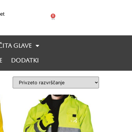
et
0
čita glave
e
DODATKI