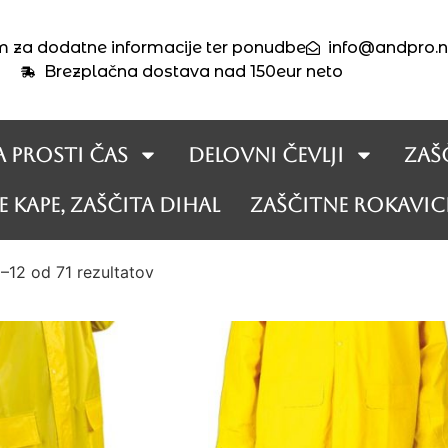
m za dodatne informacije ter ponudbe
info@andpro.n
Brezplačna dostava nad 150eur neto
a prosti čas
Delovni čevlji
Zaš
 kape, zaščita dihal
Zaščitne rokavic
–12 od 71 rezultatov