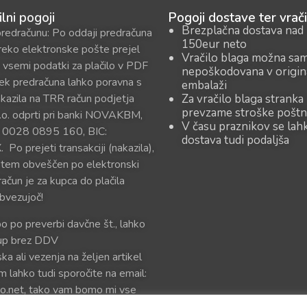
ilni pogoji
Pogoji dostave ter vrači
Brezplačna dostava nad
predračunu: Po oddaji predračuna
150eur neto
reko elektronske pošte prejel
Vračilo blaga možna sa
 vsemi podatki za plačilo v PDF
nepoškodovana v origin
sek predračuna lahko poravna s
embalaži
kazila na TRR račun podjetja
Za vračilo blaga stranka
prevzame stroške poštn
o. odprti pri banki NOVAKBM,
V času praznikov se lah
 0028 0895 160, BIC:
dostava tudi podaljša
o prejeti transakciji (nakazila),
 tem obveščen po elektronski
račun je za kupca do plačila
bvezujoč!
bo po preverbi davčne št., lahko
kup brez DDV
ka ali vezenja na željen artikel
m lahko tudi sporočite na email:
o.net, tako vam bomo mi vse
oslali v predogled