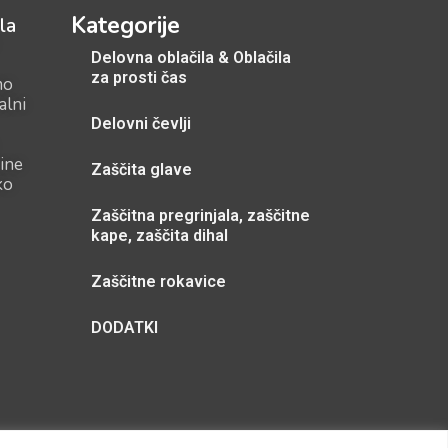
Kategorije
la
Delovna oblačila & Oblačila
za prosti čas
mo
alni
Delovni čevlji
ine
Zaščita glave
ko
Zaščitna pregrinjala, zaščitne
kape, zaščita dihal
Zaščitne rokavice
DODATKI