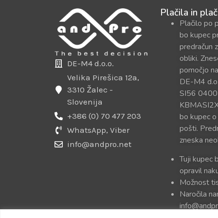
Plačila in plač
Plačilo po 
bo kupec p
predračun z
obliki. Zne
DE-M4 d.o.o.
pomočjo na
Velika Pirešica 12a,
DE-M4 d.o.
3310 Žalec -
SI56 0400
Slovenija
KBMASI2X. P
+386 (0) 70 477 203
bo kupec o
pošti. Pred
WhatsApp, Viber
zneska neo
info@andpro.net
Tuji kupec 
opravil na
Možnost tis
Naročila na
info@andpr
uredili in p