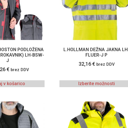
BOSTON PODLOŽENA
L.HOLLMAN DEŽNA JAKNA LH
ROKAVNIK) LH-BSW-
FLUER-J P
J
32,16
€
brez DDV
,26
€
brez DDV
j v košarico
Izberite možnosti