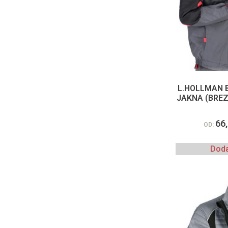
L.HOLLMAN 
JAKNA (BREZ
66
OD:
Doda