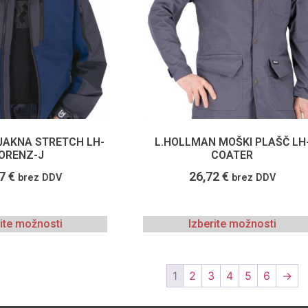
JAKNA STRETCH LH-
L.HOLLMAN MOŠKI PLAŠČ LH
ORENZ-J
COATER
57
€
26,72
€
brez DDV
brez DDV
rite možnosti
Izberite možnosti
1
2
3
4
5
6
→