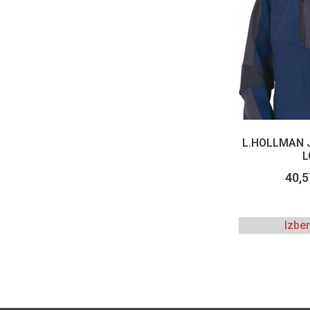
L.HOLLMAN 
L
40,
Izbe