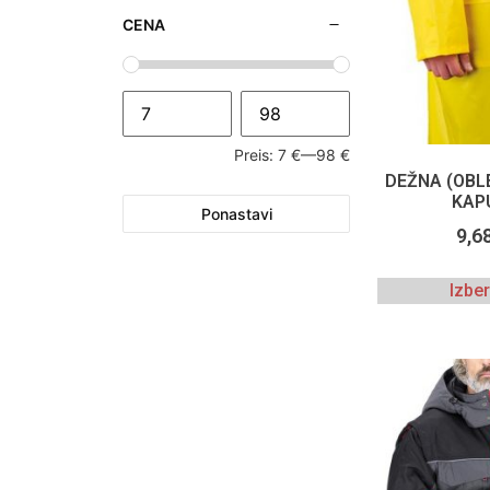
CENA
Preis:
7 €
—
98 €
DEŽNA (OBL
KAP
Ponastavi
9,6
Izbe