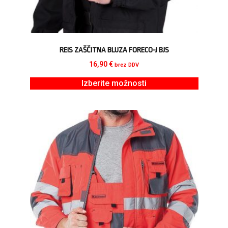
REIS ZAŠČITNA BLUZA FORECO-J BJS
16,90
€
brez DDV
Izberite možnosti