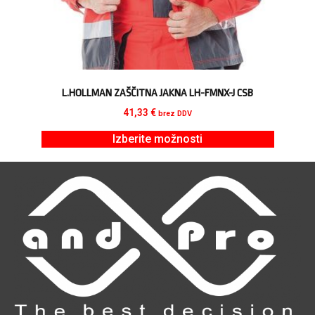
L.HOLLMAN ZAŠČITNA JAKNA LH-FMNX-J CSB
41,33
€
brez DDV
Izberite možnosti