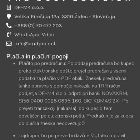
DE-M4 d.o.o.
Velika Pirešica 12a, 3310 Žalec - Slovenija
+386 (0) 70 477 203
WhatsApp, Viber
info@andpro.net
Plačila in plačilni pogoji
Plačilo po predračunu: Po oddaji predračuna bo kupec
preko elektronske pošte prejel predračun z vsemi
podatki za plačilo v PDF obliki. Znesek predračuna
lahko poravna s pomočjo nakazila na TRR račun
podjetja DE-M4 d.o.o. odprti pri banki NOVAKBM,
SI56 0400 0028 0895 160, BIC: KBMASI2X. Po
prejeti transakciji (nakazila), bo kupec o tem
obveščen po elektronski pošti. Predračun je za kupca
do plačila zneska neobvezujoč!
Tuji kupec bo po preverbi davčne št., lahko opravil