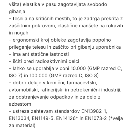
všita) elastika v pasu zagotavljata svobodo
gibanja
– tesnila na kritičnih mestih, to je zadrga prekrita z
zaščitnim pokrovom, elastične manšete na rokavih
in nogah
– ergonomski kroj obleke zagotavlja popolno
prileganje telesu in zaščito pri gibanju uporabnika
– ima antistatične lastnosti
– ščiti pred radioaktivnimi delci
– lahko se uporablja v coni 10.000 (GMP razred C,
ISO 7) in 100.000 (GMP razred D, ISO 8)
– dobro deluje v kemični, farmacevtski,
avtomobilski, rafinerijski in petrokemični industriji,
za odstranjevanje odpadkov in za delo z
azbestom
– ustreza zahtevam standardov EN13982-1,
EN13034, EN1149-5, EN14126* in EN1073-2 (*velja
za material)