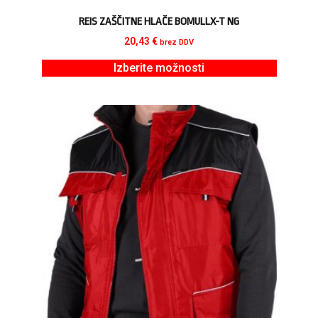
REIS ZAŠČITNE HLAČE BOMULLX-T NG
20,43
€
brez DDV
Izberite možnosti