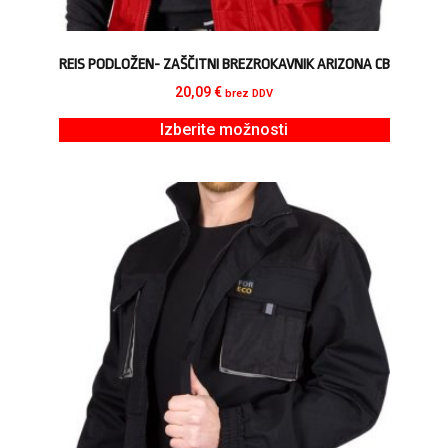
REIS PODLOŽEN- ZAŠČITNI BREZROKAVNIK ARIZONA CB
20,09
€
brez DDV
Izberite možnosti