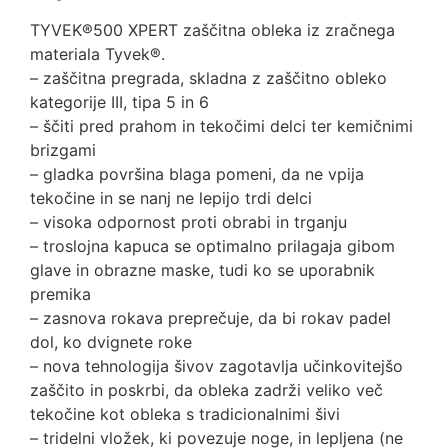
TYVEK®500 XPERT zaščitna obleka iz zračnega
materiala Tyvek®.
– zaščitna pregrada, skladna z zaščitno obleko
kategorije III, tipa 5 in 6
– ščiti pred prahom in tekočimi delci ter kemičnimi
brizgami
– gladka površina blaga pomeni, da ne vpija
tekočine in se nanj ne lepijo trdi delci
– visoka odpornost proti obrabi in trganju
– troslojna kapuca se optimalno prilagaja gibom
glave in obrazne maske, tudi ko se uporabnik
premika
– zasnova rokava preprečuje, da bi rokav padel
dol, ko dvignete roke
– nova tehnologija šivov zagotavlja učinkovitejšo
zaščito in poskrbi, da obleka zadrži veliko več
tekočine kot obleka s tradicionalnimi šivi
– tridelni vložek, ki povezuje noge, in lepljena (ne