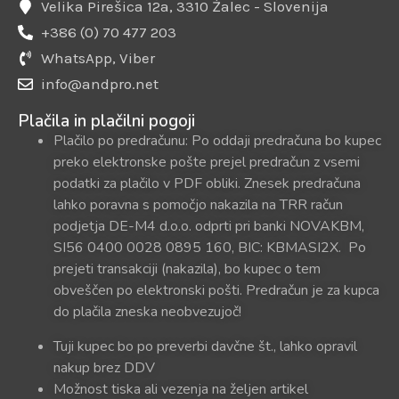
Velika Pirešica 12a, 3310 Žalec - Slovenija
+386 (0) 70 477 203
WhatsApp, Viber
info@andpro.net
Plačila in plačilni pogoji
Plačilo po predračunu: Po oddaji predračuna bo kupec
preko elektronske pošte prejel predračun z vsemi
podatki za plačilo v PDF obliki. Znesek predračuna
lahko poravna s pomočjo nakazila na TRR račun
podjetja DE-M4 d.o.o. odprti pri banki NOVAKBM,
SI56 0400 0028 0895 160, BIC: KBMASI2X. Po
prejeti transakciji (nakazila), bo kupec o tem
obveščen po elektronski pošti. Predračun je za kupca
do plačila zneska neobvezujoč!
Tuji kupec bo po preverbi davčne št., lahko opravil
nakup brez DDV
Možnost tiska ali vezenja na željen artikel