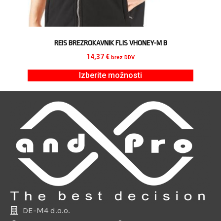
REIS BREZROKAVNIK FLIS VHONEY-M B
14,37
€
brez DDV
Izberite možnosti
DE-M4 d.o.o.