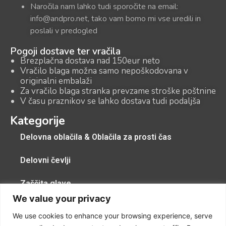
Naročila nam lahko tudi sporočite na email:
info@andpro.net, tako vam bomo mi vse uredili in
poslali v predogled
Pogoji dostave ter vračila
Brezplačna dostava nad 150eur neto
Vračilo blaga možna samo nepoškodovana v
originalni embalaži
Za vračilo blaga stranka prevzame stroške poštnine
V času praznikov se lahko dostava tudi podaljša
Kategorije
Delovna oblačila & Oblačila za prosti čas
Delovni čevlji
Zaščita glave
We value your privacy
Zaščitna pregrinjala, zaščitne kape, zaščita dihal
We use cookies to enhance your browsing experience, serve