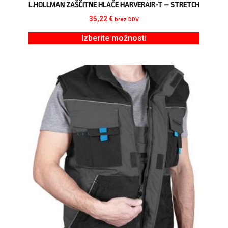
L.HOLLMAN ZAŠČITNE HLAČE HARVERAIR-T – STRETCH
35,22
€
brez DDV
Izberite možnosti