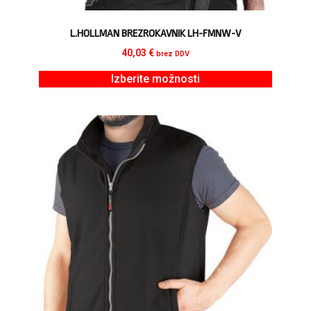
L.HOLLMAN BREZROKAVNIK LH-FMNW-V
40,03
€
brez DDV
Izberite možnosti