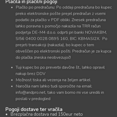
Plačila in plačilni pogoji
Plačilo po predračunu: Po oddaji predračuna bo kupec
preko elektronske pošte prejel predračun z vsemi
podatki za plačilo v PDF obliki. Znesek predračuna
lahko poravna s pomočjo nakazila na TRR račun
podjetja DE-M4 d.o.o. odprti pri banki NOVAKBM,
SI56 0400 0028 0895 160, BIC: KBMASI2X. Po
prejeti transakciji (nakazila), bo kupec o tem
obveščen po elektronski pošti. Predračun je za kupca
do plačila zneska neobvezujoč!
Tuji kupec bo po preverbi davčne št., lahko opravil
nakup brez DDV
Možnost tiska ali vezenja na željen artikel
Naročila nam lahko tudi sporočite na email:
info@andpro.net, tako vam bomo mi vse uredili in
poslali v predogled
Pogoji dostave ter vračila
Brezplačna dostava nad 150eur neto