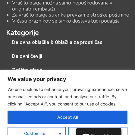
Vračilo blaga možna samo nepoškodovana v
originalni embalaži
Za vračilo blaga stranka prevzame stroške poštnine
V času praznikov se lahko dostava tudi podaljša
Kategorije
Delovna oblačila & Oblačila za prosti čas
Delovni čevlji
Zaščita glave
We value your privacy
Zaščitna pregrinjala, zaščitne kape, zaščita dihal
We use cookies to enhance your browsing experience, serve
personalised ads or content, and analyse our traffic. By
Zaščitne rokavice
clicking "Accept All", you consent to our use of cookies.
DODATKI
Accept All
Copyright © 2024 DE-M4 d.o.o. – All rights reserved.
Customise
Reject All