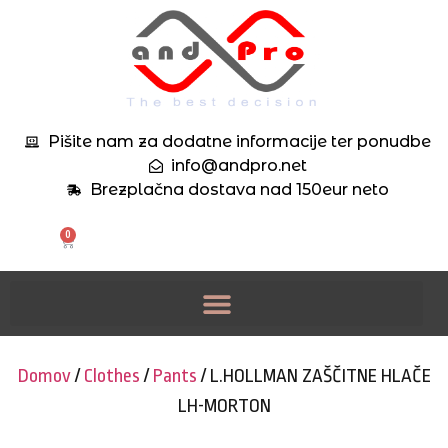
Pišite nam za dodatne informacije ter ponudbe
info@andpro.net
Brezplačna dostava nad 150eur neto
0
Domov
/
Clothes
/
Pants
/ L.HOLLMAN ZAŠČITNE HLAČE
LH-MORTON