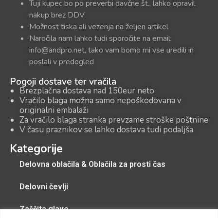
Tuji kupec bo po preverbi davčne št., lahko opravil
nakup brez DDV
Možnost tiska ali vezenja na željen artikel
Naročila nam lahko tudi sporočite na email:
info@andpro.net, tako vam bomo mi vse uredili in
poslali v predogled
Pogoji dostave ter vračila
Brezplačna dostava nad 150eur neto
Vračilo blaga možna samo nepoškodovana v
originalni embalaži
Za vračilo blaga stranka prevzame stroške poštnine
V času praznikov se lahko dostava tudi podaljša
Kategorije
Delovna oblačila & Oblačila za prosti čas
Delovni čevlji
Zaščita glave