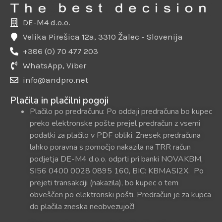
DE-M4 d.o.o.
Velika Pirešica 12a, 3310 Žalec - Slovenija
+386 (0) 70 477 203
WhatsApp, Viber
info@andpro.net
Plačila in plačilni pogoji
Plačilo po predračunu: Po oddaji predračuna bo kupec
preko elektronske pošte prejel predračun z vsemi
podatki za plačilo v PDF obliki. Znesek predračuna
lahko poravna s pomočjo nakazila na TRR račun
podjetja DE-M4 d.o.o. odprti pri banki NOVAKBM,
SI56 0400 0028 0895 160, BIC: KBMASI2X. Po
prejeti transakciji (nakazila), bo kupec o tem
obveščen po elektronski pošti. Predračun je za kupca
do plačila zneska neobvezujoč!