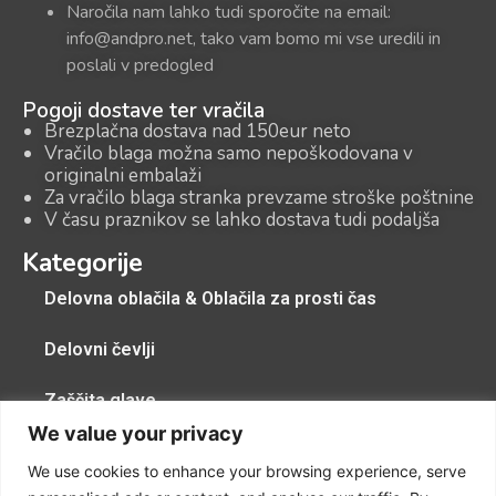
Naročila nam lahko tudi sporočite na email:
info@andpro.net, tako vam bomo mi vse uredili in
poslali v predogled
Pogoji dostave ter vračila
Brezplačna dostava nad 150eur neto
Vračilo blaga možna samo nepoškodovana v
originalni embalaži
Za vračilo blaga stranka prevzame stroške poštnine
V času praznikov se lahko dostava tudi podaljša
Kategorije
Delovna oblačila & Oblačila za prosti čas
Delovni čevlji
Zaščita glave
We value your privacy
Zaščitna pregrinjala, zaščitne kape, zaščita dihal
We use cookies to enhance your browsing experience, serve