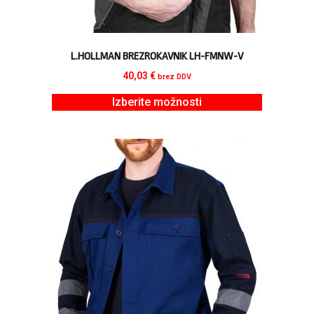
L.HOLLMAN BREZROKAVNIK LH-FMNW-V
40,03
€
brez DDV
Izberite možnosti