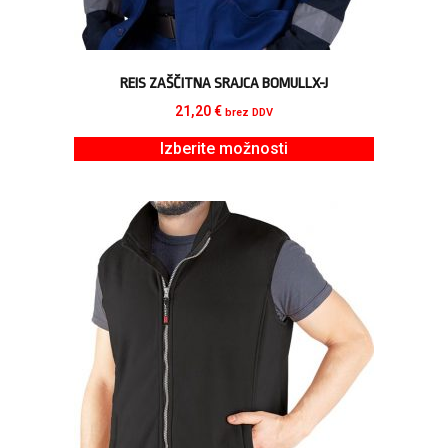
REIS ZAŠČITNA SRAJCA BOMULLX-J
21,20
€
brez DDV
Izberite možnosti