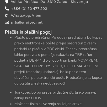
Velika Pirešica 12a, 3310 Žalec - Slovenija
+386 (0) 70 477 203
WhatsApp, Viber
info@andpro.net
Plačila in plačilni pogoji
Plačilo po predračunu: Po oddaji predračuna bo kupec
preko elektronske pošte prejel predračun z vsemi
podatki za plačilo v PDF obliki. Znesek predračuna
lahko poravna s pomočjo nakazila na TRR račun
podjetja DE-M4 d.o.o. odprti pri banki NOVAKBM,
SI56 0400 0028 0895 160, BIC: KBMASI2X. Po
prejeti transakciji (nakazila), bo kupec o tem
obveščen po elektronski pošti. Predračun je za kupca
do plačila zneska neobvezujoč!
Tuji kupec bo po preverbi davčne št., lahko opravil
nakup brez DDV
Možnost tiska ali vezenja na željen artikel