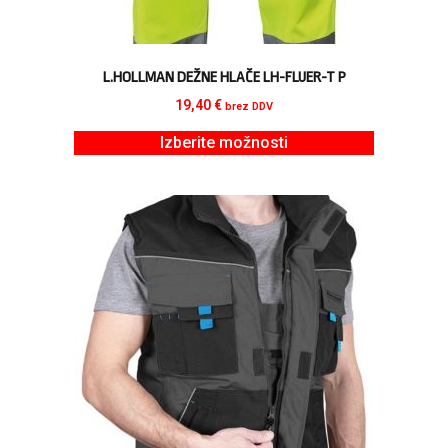
L.HOLLMAN DEŽNE HLAČE LH-FLUER-T P
19,40
€
brez DDV
Izberite možnosti