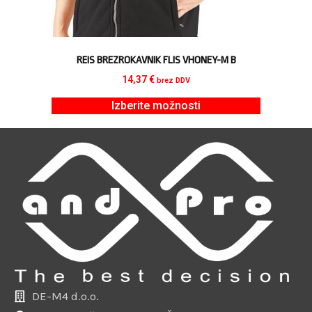
REIS BREZROKAVNIK FLIS VHONEY-M B
14,37
€
brez DDV
Izberite možnosti
DE-M4 d.o.o.