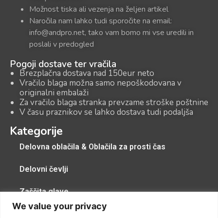
Možnost tiska ali vezenja na željen artikel
Naročila nam lahko tudi sporočite na email:
info@andpro.net, tako vam bomo mi vse uredili in
poslali v predogled
Pogoji dostave ter vračila
Brezplačna dostava nad 150eur neto
Vračilo blaga možna samo nepoškodovana v
originalni embalaži
Za vračilo blaga stranka prevzame stroške poštnine
V času praznikov se lahko dostava tudi podaljša
Kategorije
Delovna oblačila & Oblačila za prosti čas
Delovni čevlji
Zaščita glave
We value your privacy
Zaščitna pregrinjala, zaščitne kape, zaščita dihal