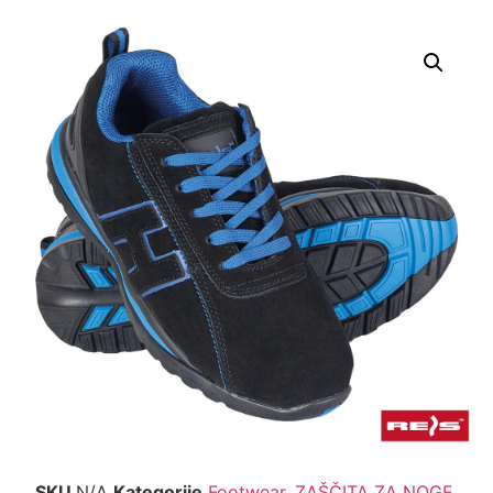
SKU
N/A
Kategorije
Footwear
,
ZAŠČITA ZA NOGE