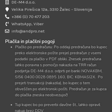
DE-M4 d.o.o.
Velika Pirešica 12a, 3310 Žalec - Slovenija
+386 (0) 70 477 203
WhatsApp, Viber
info@andpro.net
Plačila in plačilni pogoji
Plačilo po predračunu: Po oddaji predračuna bo kupec
preko elektronske pošte prejel predračun z vsemi
podatki za plačilo v PDF obliki. Znesek predračuna
lahko poravna s pomočjo nakazila na TRR račun
podjetja DE-M4 d.o.o. odprti pri banki NOVAKBM,
SI56 0400 0028 0895 160, BIC: KBMASI2X. Po
prejeti transakciji (nakazila), bo kupec o tem
obveščen po elektronski pošti. Predračun je za kupca
do plačila zneska neobvezujoč!
Tuji kupec bo po preverbi davčne št., lahko opravil
nakup brez DDV