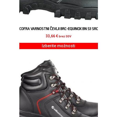
COFRA VARNOSTNI ČEVLJI BRC-EQUINOX BN S3 SRC
33,66
€
brez DDV
Izberite možnosti