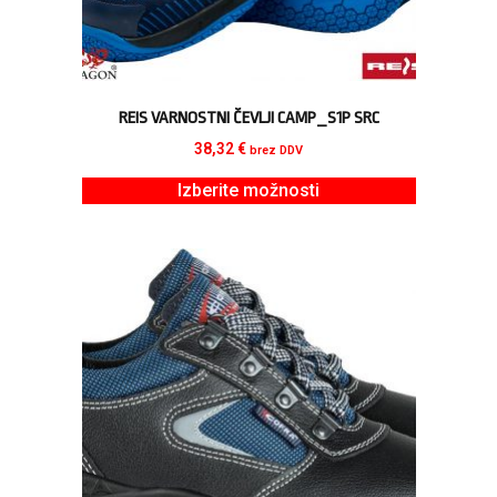
REIS VARNOSTNI ČEVLJI CAMP_S1P SRC
38,32
€
brez DDV
Izberite možnosti