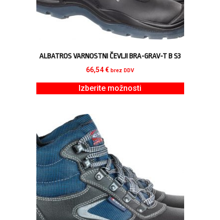
ALBATROS VARNOSTNI ČEVLJI BRA-GRAV-T B S3
66,54
€
brez DDV
Izberite možnosti