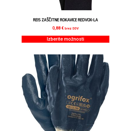
REIS ZAŠČITNE ROKAVICE REDVOX-LA
0,88
€
brez DDV
Izberite možnosti