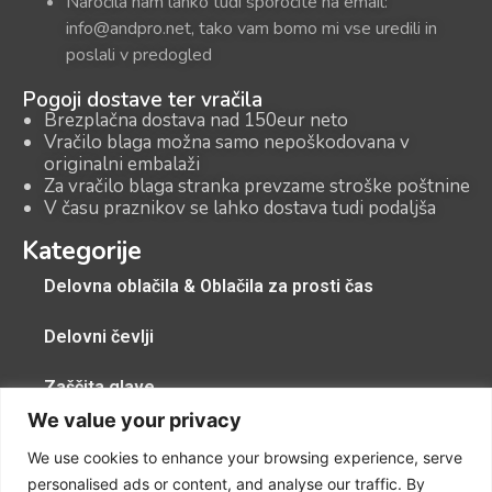
Naročila nam lahko tudi sporočite na email:
info@andpro.net, tako vam bomo mi vse uredili in
poslali v predogled
Pogoji dostave ter vračila
Brezplačna dostava nad 150eur neto
Vračilo blaga možna samo nepoškodovana v
originalni embalaži
Za vračilo blaga stranka prevzame stroške poštnine
V času praznikov se lahko dostava tudi podaljša
Kategorije
Delovna oblačila & Oblačila za prosti čas
Delovni čevlji
Zaščita glave
We value your privacy
Zaščitna pregrinjala, zaščitne kape, zaščita dihal
We use cookies to enhance your browsing experience, serve
personalised ads or content, and analyse our traffic. By
Zaščitne rokavice