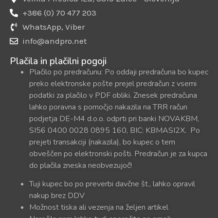
+386 (0) 70 477 203
WhatsApp, Viber
info@andpro.net
Plačila in plačilni pogoji
Plačilo po predračunu: Po oddaji predračuna bo kupec
preko elektronske pošte prejel predračun z vsemi
podatki za plačilo v PDF obliki. Znesek predračuna
lahko poravna s pomočjo nakazila na TRR račun
podjetja DE-M4 d.o.o. odprti pri banki NOVAKBM,
SI56 0400 0028 0895 160, BIC: KBMASI2X. Po
prejeti transakciji (nakazila), bo kupec o tem
obveščen po elektronski pošti. Predračun je za kupca
do plačila zneska neobvezujoč!
Tuji kupec bo po preverbi davčne št., lahko opravil
nakup brez DDV
Možnost tiska ali vezenja na željen artikel