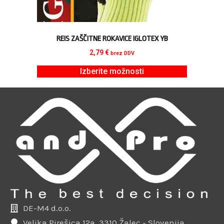
REIS ZAŠČITNE ROKAVICE IGLOTEX YB
2,79
€
brez DDV
Izberite možnosti
DE-M4 d.o.o.
Velika Pirešica 12a, 3310 Žalec - Slovenija