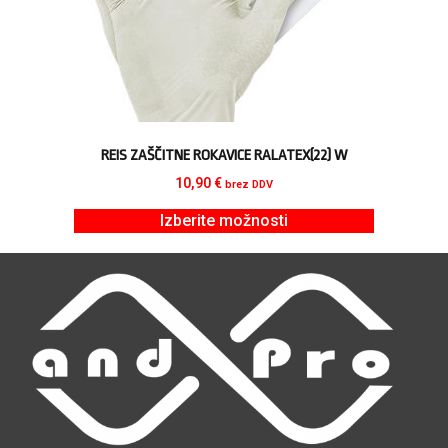
REIS ZAŠČITNE ROKAVICE RALATEX(22) W
10,90
€
brez DDV
Izberite možnosti