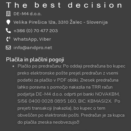
DE-M4 d.o.o.
Velika Pirešica 12a, 3310 Žalec - Slovenija
+386 (0) 70 477 203
WhatsApp, Viber
info@andpro.net
Plačila in plačilni pogoji
Plačilo po predračunu: Po oddaji predračuna bo kupec
preko elektronske pošte prejel predračun z vsemi
podatki za plačilo v PDF obliki. Znesek predračuna
lahko poravna s pomočjo nakazila na TRR račun
podjetja DE-M4 d.o.o. odprti pri banki NOVAKBM,
SI56 0400 0028 0895 160, BIC: KBMASI2X. Po
prejeti transakciji (nakazila), bo kupec o tem
obveščen po elektronski pošti. Predračun je za kupca
do plačila zneska neobvezujoč!