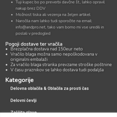
Tuji kupec bo po preverbi davčne št., lahko opravil
nakup brez DDV
Možnost tiska ali vezenja na željen artikel
Naročila nam lahko tudi sporočite na email:
info@andpro.net, tako vam bomo mi vse uredili in
poslali v predogled
Pogoji dostave ter vračila
Brezplačna dostava nad 150eur neto
Vračilo blaga možna samo nepoškodovana v
originalni embalaži
Za vračilo blaga stranka prevzame stroške poštnine
V času praznikov se lahko dostava tudi podaljša
Kategorije
Delovna oblačila & Oblačila za prosti čas
Delovni čevlji
Zaščita glave